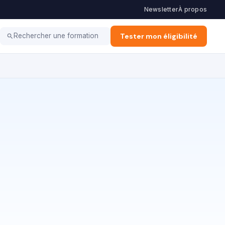
Newsletter
À propos
ation d'Entreprise
Alternance & Stage
Tester mon éligibilité
Vie Pro
Rechercher une formation