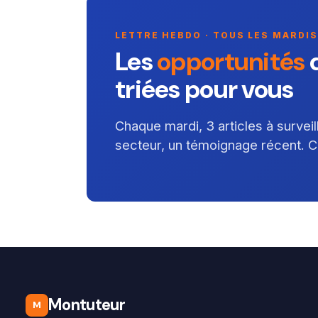
LETTRE HEBDO · TOUS LES MARDIS
Les
opportunités
d
triées pour vous
Chaque mardi, 3 articles à survei
secteur, un témoignage récent. Cou
Montuteur
M