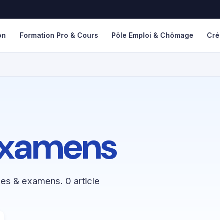
on
Formation Pro & Cours
Pôle Emploi & Chômage
Cré
xamens
es & examens. 0 article