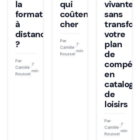
la
qui
vivantes
formation
coûtent
sans
à
cher
transfor
distance
votre
Par
?
plan
7
Camille
·
min
de
Roussel
Par
compéte
7
Camille
·
min
en
Roussel
catalogu
de
loisirs
Par
7
Camille
·
min
Roussel