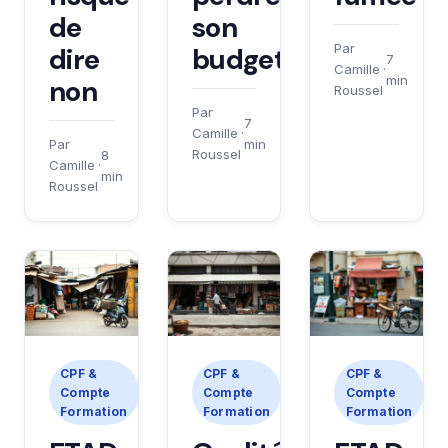
de
son
Par
dire
budget
7
Camille
·
min
non
Roussel
Par
7
Camille
·
min
Par
Roussel
8
Camille
·
min
Roussel
CPF &
CPF &
CPF &
Compte
Compte
Compte
Formation
Formation
Formation