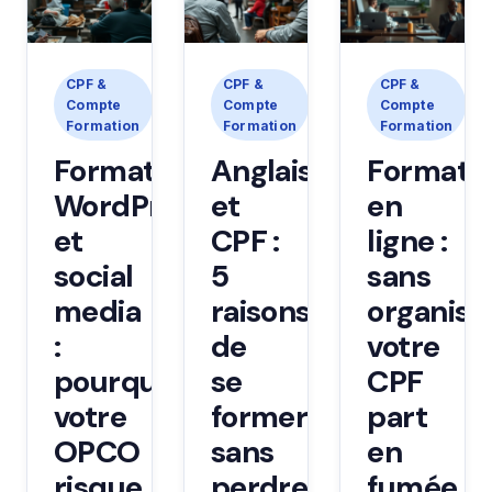
CPF &
CPF &
CPF &
Compte
Compte
Compte
Formation
Formation
Formation
Formations
Anglais
Formati
WordPress
et
en
et
CPF :
ligne :
social
5
sans
media
raisons
organisat
:
de
votre
pourquoi
se
CPF
votre
former
part
OPCO
sans
en
risque
perdre
fumée