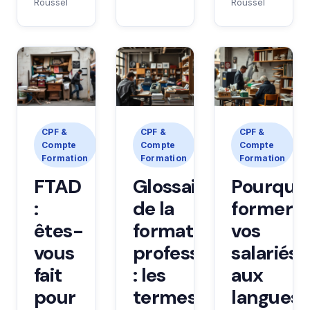
Roussel
Roussel
CPF &
CPF &
CPF &
Compte
Compte
Compte
Formation
Formation
Formation
FTAD
Glossaire
Pourquo
:
de la
former
êtes-
formation
vos
vous
professionnelle
salariés
fait
: les
aux
pour
termes
langues