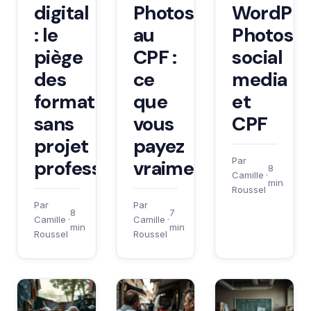
digital
Photoshop
WordPre
: le
au
Photosh
piège
CPF :
social
des
ce
media
formations
que
et
sans
vous
CPF
projet
payez
Par
professionnel
vraiment
8
Camille
·
min
Roussel
Par
Par
8
7
Camille
·
Camille
·
min
min
Roussel
Roussel