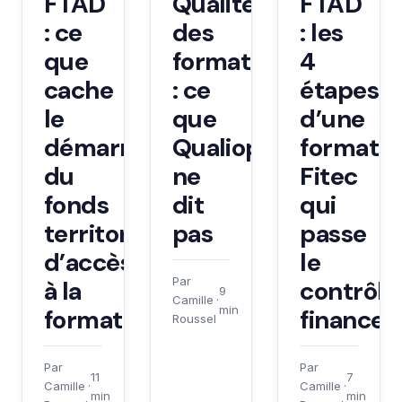
FTAD
Qualité
FTAD
: ce
des
: les
que
formations
4
cache
: ce
étapes
le
que
d’une
démarrage
Qualiopi
formatio
du
ne
Fitec
fonds
dit
qui
territorial
pas
passe
d’accès
le
Par
à la
contrôle
9
Camille
·
min
formation
financeu
Roussel
Par
Par
11
7
Camille
·
Camille
·
min
min