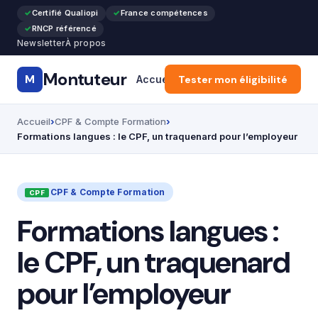
Certifié Qualiopi
France compétences
RNCP référencé
Newsletter
À propos
Montuteur
M
Accueil
Tester mon éligibilité
Formation Pro & Cours
Accueil
CPF & Compte Formation
Formations langues : le CPF, un traquenard pour l’employeur
CPF & Compte Formation
Formations langues :
le CPF, un traquenard
pour l’employeur