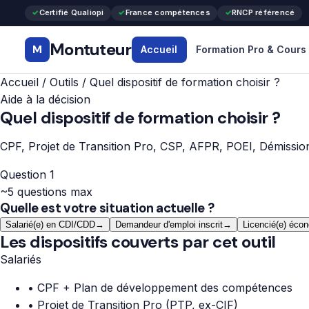
Certifié Qualiopi
France compétences
RNCP référencé
Montuteur
M
Accueil
Formation Pro & Cours
Accueil
/
Outils
/
Quel dispositif de formation choisir ?
Aide à la décision
Quel
dispositif de formation
choisir ?
CPF, Projet de Transition Pro, CSP, AFPR, POEI, Démission-
Question
1
~
5
questions max
Quelle est votre situation actuelle ?
Salarié(e) en CDI/CDD
→
Demandeur d'emploi inscrit
→
Licencié(e) éco
Les dispositifs couverts par cet outil
Salariés
• CPF + Plan de développement des compétences
• Projet de Transition Pro (PTP, ex-CIF)