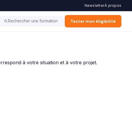
Newsletter
À propos
ation d'Entreprise
Alternance & Stage
Tester mon éligibilité
Vie Pro
Rechercher une formation
respond à votre situation et à votre projet.