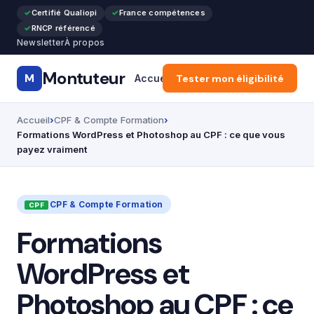
Certifié Qualiopi
France compétences
RNCP référencé
Newsletter
À propos
Montuteur
M
Accueil
Tester mon éligibilité
CPF & Compte Formatio
Accueil
CPF & Compte Formation
Formations WordPress et Photoshop au CPF : ce que vous
payez vraiment
CPF & Compte Formation
Formations
WordPress et
Photoshop au CPF : ce