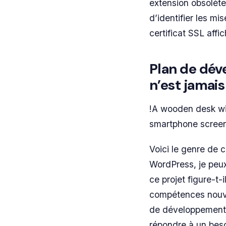
extension obsolète
d’identifier les mi
certificat SSL affi
Plan de dév
n’est jamais
!A wooden desk wi
smartphone screen
Voici le genre de 
WordPress, je peux 
ce projet figure-t
compétences nouvel
de développement d
répondre à un beso