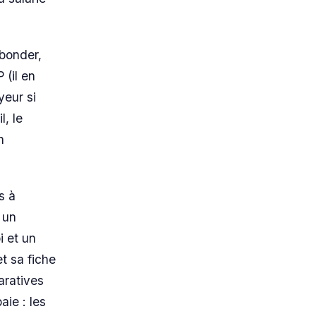
abonder,
 (il en
yeur si
, le
n
s à
 un
 et un
et sa fiche
aratives
ie : les