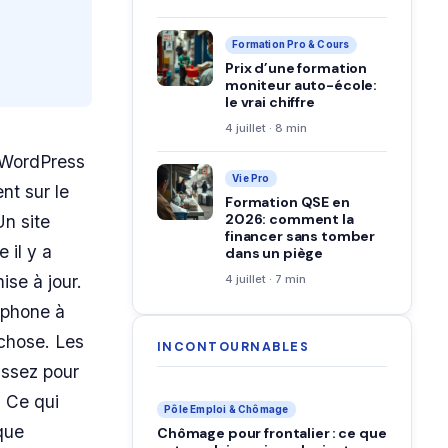
Formation Pro & Cours
Prix d’une formation
moniteur auto-école:
le vrai chiffre
4 juillet · 8 min
à WordPress
Vie Pro
ent sur le
Formation QSE en
2026: comment la
Un site
financer sans tomber
 il y a
dans un piège
ise à jour.
4 juillet · 7 min
éphone à
 chose. Les
INCONTOURNABLES
assez pour
. Ce qui
Pôle Emploi & Chômage
que
Chômage pour frontalier : ce que