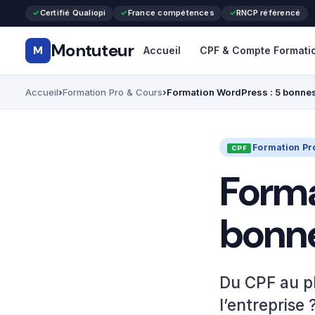
Certifié Qualiopi
France compétences
RNCP référencé
Montuteur
M
Accueil
CPF & Compte Formati
Accueil
Formation Pro & Cours
Formation WordPress : 5 bonnes 
Formation Pr
Forma
bonne
Du CPF au p
l’entreprise