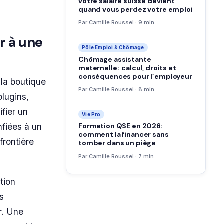
votre salaire suisse devient
quand vous perdez votre emploi
Par Camille Roussel · 9 min
r à une
Pôle Emploi & Chômage
Chômage assistante
maternelle : calcul, droits et
conséquences pour l’employeur
, la boutique
Par Camille Roussel · 8 min
plugins,
fier un
Vie Pro
nfiées à un
Formation QSE en 2026:
comment la financer sans
frontière
tomber dans un piège
Par Camille Roussel · 7 min
tion
s
r. Une