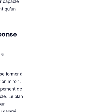
ur capable
ent qu’un
éponse
 a
se former à
on miroir :
oppement de
ôle. Le plan
our
u salarié