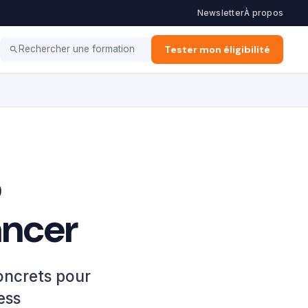
Newsletter
À propos
ation d'Entreprise
Alternance & Stage
Tester mon éligibilité
Vie Pro
Rechercher une formation
5
ancer
oncrets pour
ess