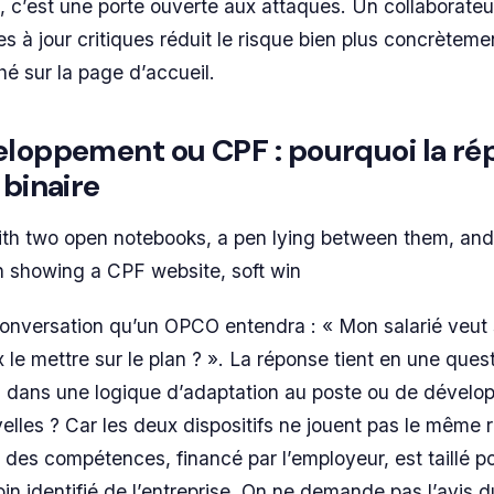
, c’est une porte ouverte aux attaques. Un collaborate
ses à jour critiques réduit le risque bien plus concrètem
ché sur la page d’accueil.
eloppement ou CPF : pourquoi la r
 binaire
th two open notebooks, a pen lying between them, and
 showing a CPF website, soft win
conversation qu’un OPCO entendra : « Mon salarié veut 
le mettre sur le plan ? ». La réponse tient en une questi
-il dans une logique d’adaptation au poste ou de dével
les ? Car les deux dispositifs ne jouent pas le même r
es compétences, financé par l’employeur, est taillé p
in identifié de l’entreprise. On ne demande pas l’avis d