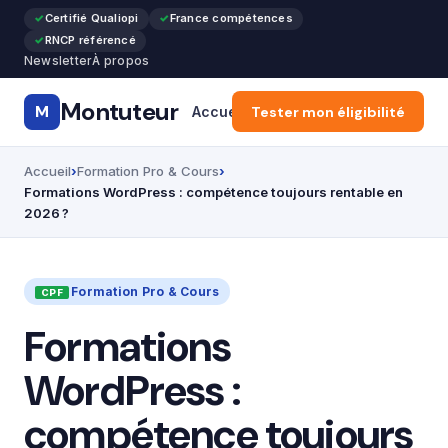
Certifié Qualiopi
France compétences
RNCP référencé
Newsletter
À propos
Montuteur
M
Accueil
Tester mon éligibilité
CPF & Compte Formatio
Accueil
Formation Pro & Cours
Formations WordPress : compétence toujours rentable en
2026 ?
Formation Pro & Cours
Formations
WordPress :
compétence toujours