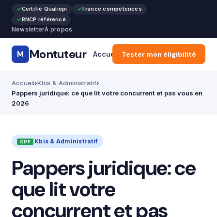
Certifié Qualiopi
France compétences
RNCP référencé
Newsletter
À propos
Montuteur
M
Accueil
Tester mon éligibilité
CPF & Compte Formatio
Accueil
Kbis & Administratif
Pappers juridique: ce que lit votre concurrent et pas vous en
2026
Kbis & Administratif
Pappers juridique: ce
que lit votre
concurrent et pas