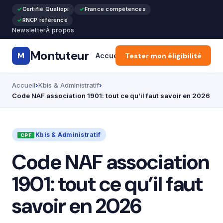
Certifié Qualiopi
France compétences
RNCP référencé
Newsletter
À propos
Montuteur
M
Accueil
Tester mon éligibilité
CPF & Compte Formatio
Accueil
Kbis & Administratif
Code NAF association 1901: tout ce qu’il faut savoir en 2026
Kbis & Administratif
Code NAF association
1901: tout ce qu’il faut
savoir en 2026