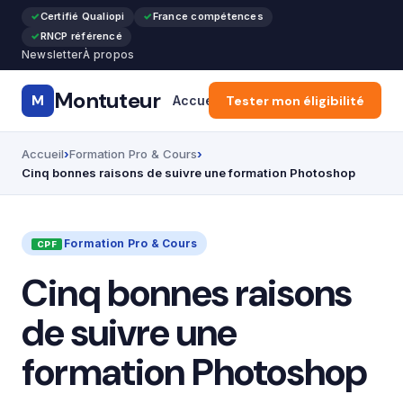
Certifié Qualiopi
France compétences
RNCP référencé
Newsletter
À propos
Montuteur
M
Accueil
Tester mon éligibilité
Formation Pro & Cours
Accueil
Formation Pro & Cours
Cinq bonnes raisons de suivre une formation Photoshop
Formation Pro & Cours
Cinq bonnes raisons
de suivre une
formation Photoshop