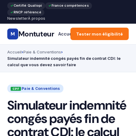
Certifié Qualiopi
France compétences
RNCP référencé
Newsletter
À propos
Montuteur
M
Accueil
Tester mon éligibilité
CPF & Compte Formatio
Accueil
Paie & Conventions
Simulateur indemnité congés payés fin de contrat CDI: le
calcul que vous devez savoir faire
Paie & Conventions
Simulateur indemnité
congés payés fin de
contrat CDI: le calcul